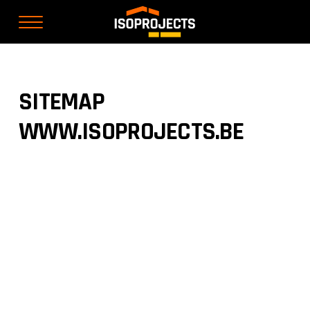
SITEMAP
WWW.ISOPROJECTS.BE
HOME
WERKWIJZE
CONTACT
DAKWERKEN
HELLENDE DAKEN
PLATTE DAKEN
DAKTIMMERWERKEN
DAKISOLATIE
ZINK & KOPERWERKEN
INDUSTRIËLE DAKWERKEN
GEVELBEKLEDING
DAKRAMEN
GROENDAKEN
OVER ISOPROJECTS
OFFERTE
RUWBOUW
AFBRAAK & GRONDWERKEN
FUNDERINGSWERKEN
DRAAGVLOEREN IN BETON
BETONWERKEN