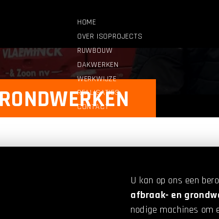
HOME
OVER ISOPROJECTS
RUWBOUW
DAKWERKEN
WERKWIJZE
GRONDWERKEN
REALISATIES
CONTACT
OFFERTE
U kan op ons een ber
afbraak- en grondw
nodige machines om el