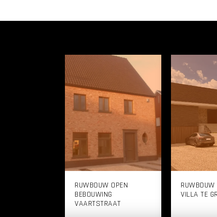
RUWBOUW OPEN
RUWBOUW E
BEBOUWING
VILLA TE 
VAARTSTRAAT