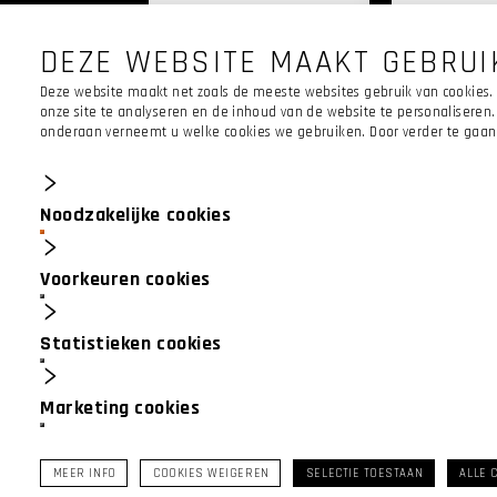
DEZE WEBSITE MAAKT GEBRUI
Deze website maakt net zoals de meeste websites gebruik van cookies. 
onze site te analyseren en de inhoud van de website te personaliseren.
onderaan verneemt u welke cookies we gebruiken. Door verder te gaan n
OVER
ONS
Noodzakelijke cookies
Home
Voorkeuren cookies
Over Isoprojects
Dakwerken
Statistieken cookies
Ruwbouw
Werkwijze
Realisaties
Marketing cookies
Contact
Offerte
MEER INFO
COOKIES WEIGEREN
SELECTIE TOESTAAN
ALLE 