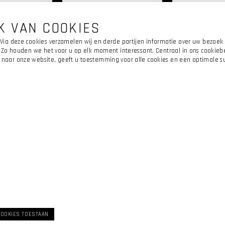
K VAN COOKIES
Via deze cookies verzamelen wij en derde partijen informatie over uw bezoek 
 Zo houden we het voor u op elk moment interessant. Centraal in ons cookiebel
aar onze website, geeft u toestemming voor alle cookies en een optimale sur
CONTACTEER
SOCI
ONS
MED
Meerstraat 253 bus 1,
1840
Londerzeel
info@isoprojects.be
02 269 07 58
Verkoopsvoorwaarden
COOKIES TOESTAAN