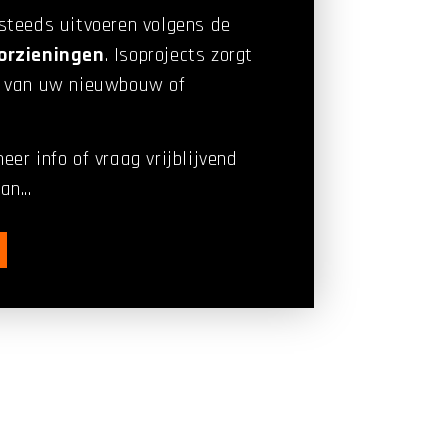
steeds uitvoeren volgens de
oorzieningen
. Isoprojects zorgt
van uw nieuwbouw of
er info of vraag vrijblijvend
n...