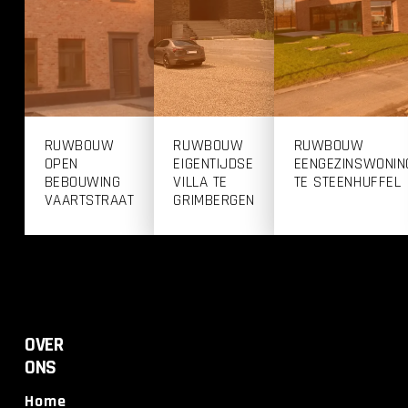
RUWBOUW
RUWBOUW
RUWBOUW
OPEN
EIGENTIJDSE
EENGEZINSWONIN
BEBOUWING
VILLA TE
TE STEENHUFFEL
VAARTSTRAAT
GRIMBERGEN
OVER
ONS
Home