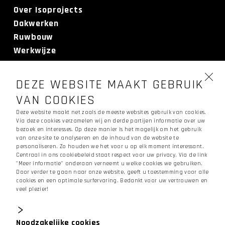
Over Isoprojects
Dakwerken
Ruwbouw
Werkwijze
Realisaties
Contact
DEZE WEBSITE MAAKT GEBRUIK
Offerte
VAN COOKIES
Deze website maakt net zoals de meeste websites gebruik van cookies.
Via deze cookies verzamelen wij en derde partijen informatie over uw
CONTACTEER
bezoek en interesses. Op deze manier is het mogelijk om het gebruik
ONS
van onze site te analyseren en de inhoud van de website te
personaliseren. Zo houden we het voor u op elk moment interessant.
Centraal in ons cookiebeleid staat respect voor uw privacy. Via de link
"Meer informatie" onderaan verneemt u welke cookies we gebruiken.
Meerstraat 253 bus 1,
1840
Londerzeel
Door verder te gaan naar onze website, geeft u toestemming voor alle
cookies en een optimale surfervaring. Bedankt voor uw vertrouwen en
info@isoprojects.be
veel plezier!
02 269 07 58
Verkoopsvoorwaarden
Noodzakelijke cookies