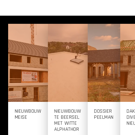
NIEUWBOUW
NIEUWBOUW
DOSSIER
DA
MEISE
TE BEERSEL
PEELMAN
DIV
MET WITTE
NI
ALPHATHOR