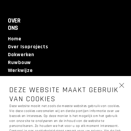
OVER
ONS
Home
Over Isoprojects
Dakwerken
Ruwbouw
Werkwijze
Realisaties
Contact
DEZE WEBSITE MAAKT GEBRUIK
Offerte
VAN COOKIES
Deze website maakt net zoals de meeste websites gebruik van cookies.
Via deze cookies verzamelen wij en derde partijen informatie over uw
CONTACTEER
bezoek en interesses. Op deze manier is het mogelijk om het gebruik
ONS
van onze site te analyseren en de inhoud van de website te
personaliseren. Zo houden we het voor u op elk moment interessant.
Centraal in ons cookiebeleid staat respect voor uw privacy. Via de link